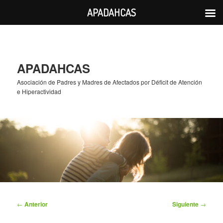
APADAHCAS
Ir
al
contenido
principal
APADAHCAS
Asociación de Padres y Madres de Afectados por Déficit de Atención
e Hiperactividad
Navegación
←
Anterior
Siguiente
→
de