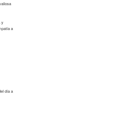
valiosa
 y
mpatía a
l
el día a