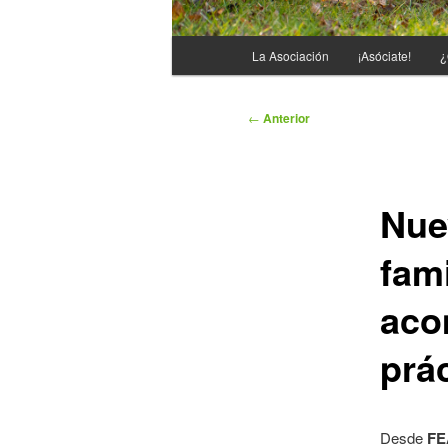
Menú
La Asociación
¡Asóciate!
¿
principal
Navegación
←
Anterior
de
entradas
Nue
fam
aco
prá
Desde
FE