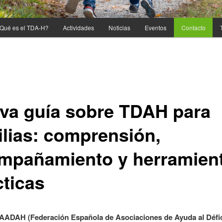
Qué es el TDA-H?
Actividades
Noticias
Eventos
Contacto
va guía sobre TDAH para
ilias: comprensión,
mpañamiento y herramien
cticas
AADAH (Federación Española de Asociaciones de Ayuda al Défic