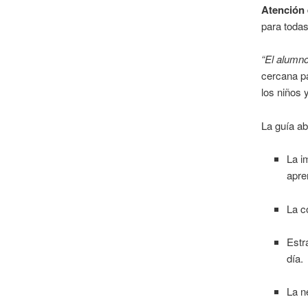
Atención 
para todas
“El alumn
cercana p
los niños 
La guía a
La i
apre
La c
Estr
día.
La n