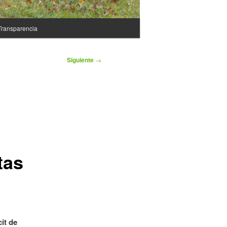
Transparencia
Siguiente
→
tas
it de