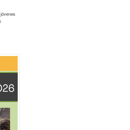
 jóvenes
s