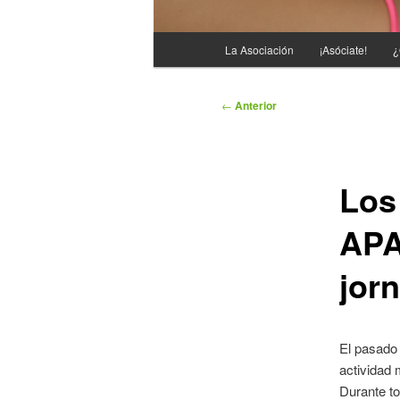
Menú
La Asociación
¡Asóciate!
¿
principal
Navegación
←
Anterior
de
entradas
Los
APA
jorn
El pasado
actividad 
Durante to