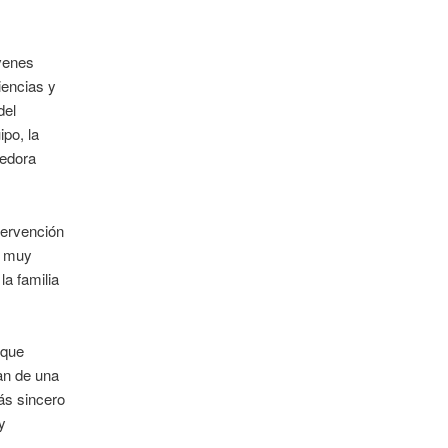
óvenes
iencias y
del
ipo, la
cedora
tervención
a muy
la familia
 que
ran de una
ás sincero
y