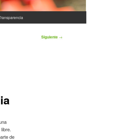
Transparencia
Siguiente
→
ia
una
libre.
parte de