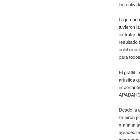
las activi
La jornada
tuvieron l
disfrutar 
resultado a
colaboraci
para todos
El graffit
artística 
importante
APADAHC
Desde la 
hicieron p
mañana ta
agradecim
compromis