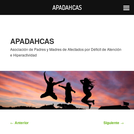
APADAHCAS
Ir
al
contenido
principal
APADAHCAS
Asociación de Padres y Madres de Afectados por Déficit de Atención
e Hiperactividad
Navegación
←
Anterior
Siguiente
→
de