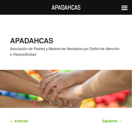
APADAHCAS
Ir
al
contenido
principal
APADAHCAS
Asociación de Padres y Madres de Afectados por Déficit de Atención
e Hiperactividad
Navegación
←
Anterior
Siguiente
→
de