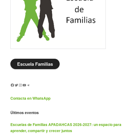
Escuela
Familias
Facebook
Twitter
Instagram
YouTube
Telegram
Contacta en WhatsApp
Últimos eventos
Escuelas de Familias APADAHCAS 2026-2027: un espacio para
aprender, compartir y crecer juntos