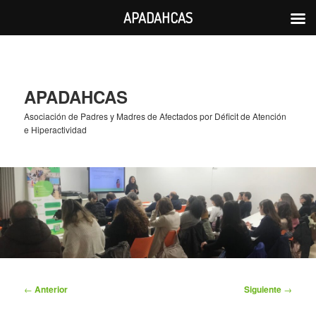
APADAHCAS
Ir
al
contenido
principal
APADAHCAS
Asociación de Padres y Madres de Afectados por Déficit de Atención
e Hiperactividad
Navegación
←
Anterior
Siguiente
→
de