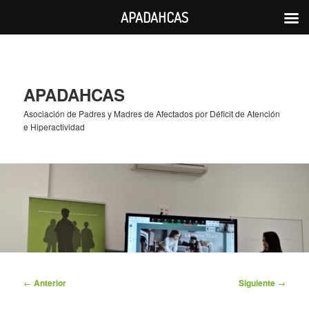
APADAHCAS
Ir
al
contenido
principal
APADAHCAS
Asociación de Padres y Madres de Afectados por Déficit de Atención
e Hiperactividad
Navegación
←
Anterior
Siguiente
→
de