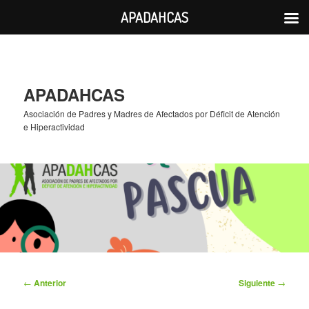
APADAHCAS
Ir
al
contenido
principal
APADAHCAS
Asociación de Padres y Madres de Afectados por Déficit de Atención
e Hiperactividad
Navegación
←
Anterior
Siguiente
→
de